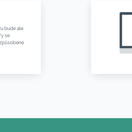
tru bude ale
Vy se
 způsobené