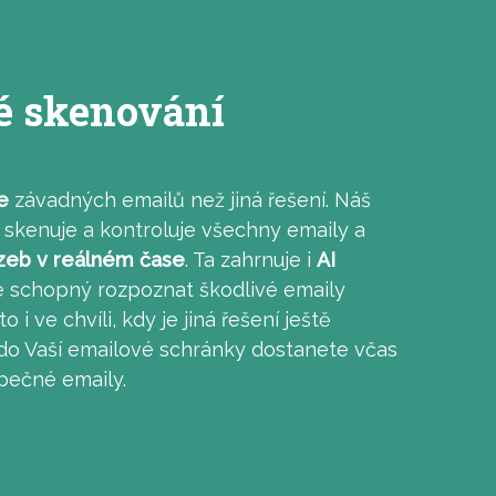
é skenování
e
závadných emailů než jiná řešení. Náš
 skenuje a kontroluje všechny emaily a
zeb v reálném čase
. Ta zahrnuje i
AI
je schopný rozpoznat škodlivé emaily
o i ve chvíli, kdy je jiná řešení ještě
 do Vaší emailové schránky dostanete včas
pečné emaily.