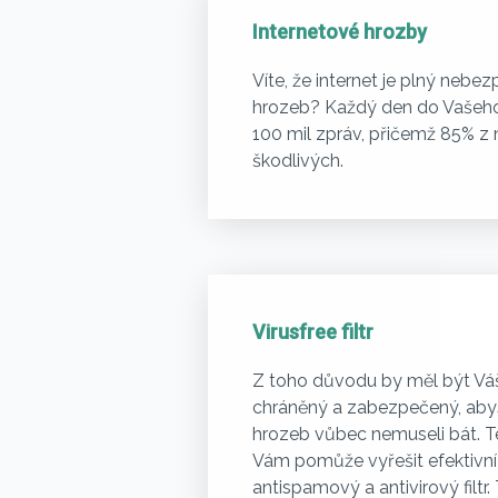
Internetové hrozby
Víte, že internet je plný nebe
hrozeb? Každý den do Vašeho
100 mil zpráv, přičemž 85% z n
škodlivých.
Virusfree filtr
Z toho důvodu by měl být Vá
chráněný a zabezpečený, aby
hrozeb vůbec nemuseli bát. 
Vám pomůže vyřešit efektivní
antispamový a antivirový filtr.