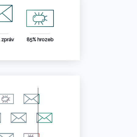
 zpráv
85% hrozeb