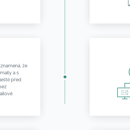
o znamená, že
maily a s
ještě před
 bez
ailové