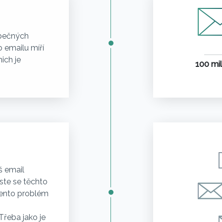
zpečných
 emailu míří
ich je
100 mil
š email
ste se těchto
Tento problém
 Třeba jako je