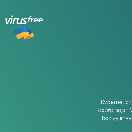
Kybernetická
dobře nejen V
bez výjimky