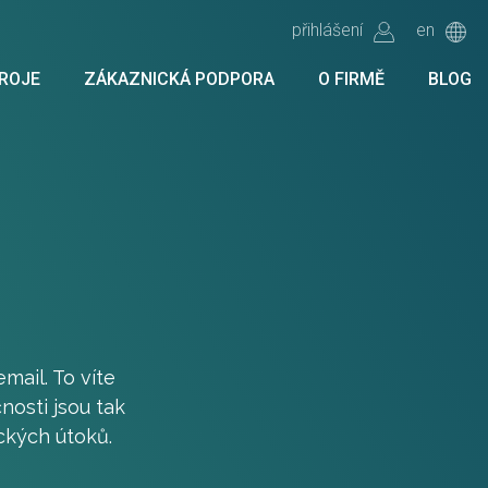
přihlášení
en
ROJE
ZÁKAZNICKÁ PODPORA
O FIRMĚ
BLOG
mail. To víte
nosti jsou tak
ckých útoků.