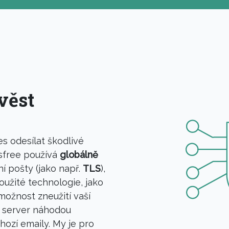
věst
s odesílat škodlivé
sfree používá
globálně
 pošty (jako např.
TLS
),
oužité technologie, jako
ožnost zneužití vaší
š server náhodou
ozí emaily. My je pro