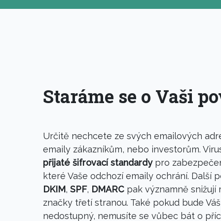
Staráme se o Vaši po
Určitě nechcete ze svých emailových adre
emaily zákazníkům, nebo investorům. Viru
přijaté šifrovací standardy
pro zabezpečení
které Vaše odchozí emaily ochrání. Další p
DKIM
,
SPF
,
DMARC
pak významně snižují m
značky třetí stranou. Také pokud bude Vá
nedostupný, nemusíte se vůbec bát o přích