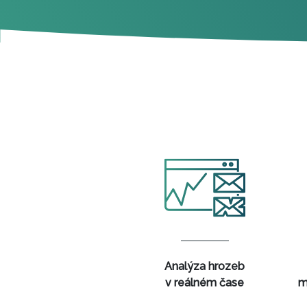
Analýza hrozeb
v reálném čase
m