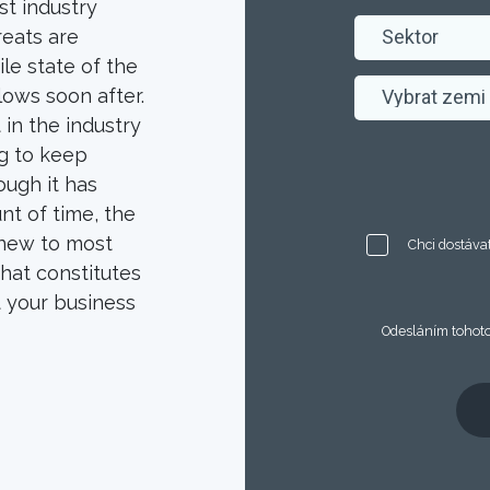
est industry
eats are
le state of the
lows soon after.
in the industry
ng to keep
ough it has
nt of time, the
y new to most
Chci dostávat
what constitutes
t your business
Odesláním tohoto