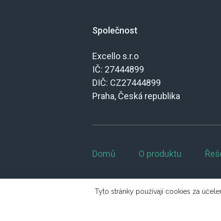
Společnost
Excello s.r.o
IČ: 27444899
DIČ: CZ27444899
Praha, Česká republika
Domů
O produktu
Řeš
Tyto stránky používají cookies za účelem