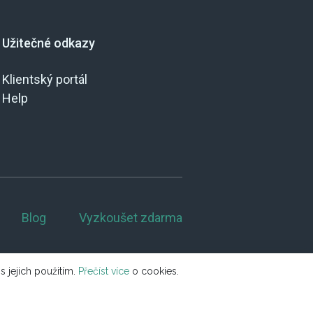
Užitečné odkazy
Klientský portál
Help
Blog
Vyzkoušet zdarma
s jejich použitím.
Přečíst více
o cookies.