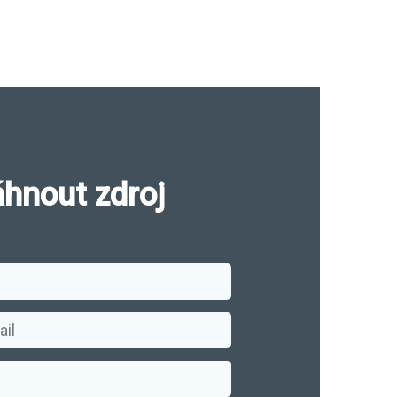
áhnout zdroj