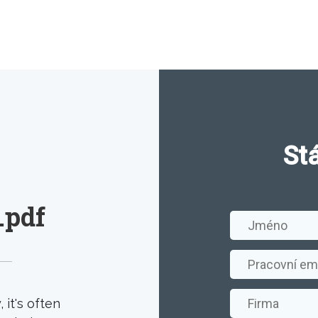
St
.pdf
it's often