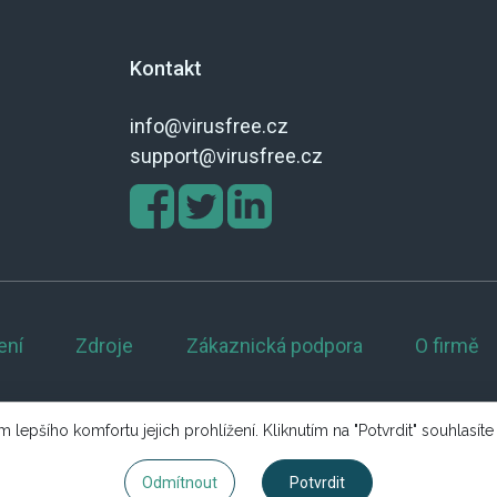
Kontakt
info@virusfree.cz
support@virusfree.cz
ení
Zdroje
Zákaznická podpora
O firmě
 lepšího komfortu jejich prohlížení. Kliknutím na "Potvrdit" souhlasíte 
Odmítnout
Potvrdit
Copyright © 2026 Excello s.r.o. Všechna práva vyhrazena.