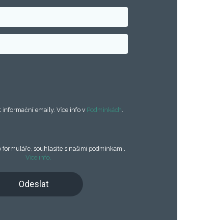
 informační emaily. Více info v
Podmínkách
.
 formuláře, souhlasíte s našimi podmínkami.
Více info.