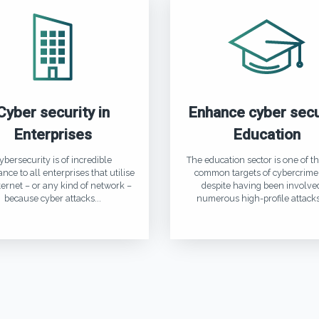
Cyber security in
Enhance cyber secu
Enterprises
Education
ybersecurity is of incredible
The education sector is one of t
nce to all enterprises that utilise
common targets of cybercrime
ternet – or any kind of network –
despite having been involved
because cyber attacks...
numerous high-profile attacks, 